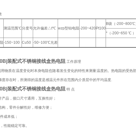
数
B级（-200~800℃）
测温范围℃
分度号
允许偏差△t℃
wzp型铂电阻
-200~420
Pt100
*（-200~650 ℃ ）
阻
-150~100
Cu50
-50~100℃允差
430B|装配式不锈铜接线盒热电阻
工作原理
用物质在温度变化时本身电阻也随着发生变化的特性来测量温度的。热电阻的受热部
梯度存在时，所测得的温度是感温元件所在范围内介质层中的平均温度.
430B|装配式不锈铜接线盒热电阻
特 点
计产品，接口尺寸通用，互换性好；
结构，零件分解性好，维修方便；
件成本低；
，性能稳定可靠。