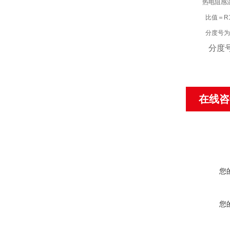
热电阻感温元
比值＝R1
分度号为Pt10
分度号为Cu
在线咨
您
您