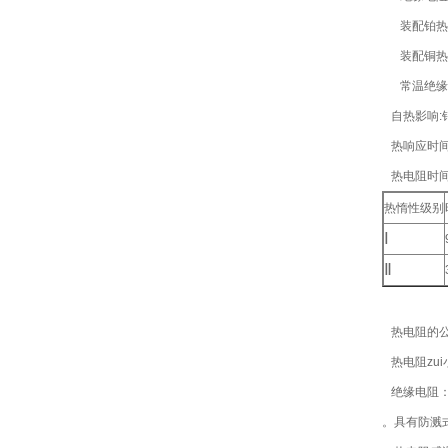
装配铂热电
装配铜热电
常温绝缘电阻
自热影响:铂
热响应时间
热电阻时间
热惰性级别
Ⅰ
Ⅱ
热电阻的公
热电阻zu
绝缘电阻：当
。具有防溅式