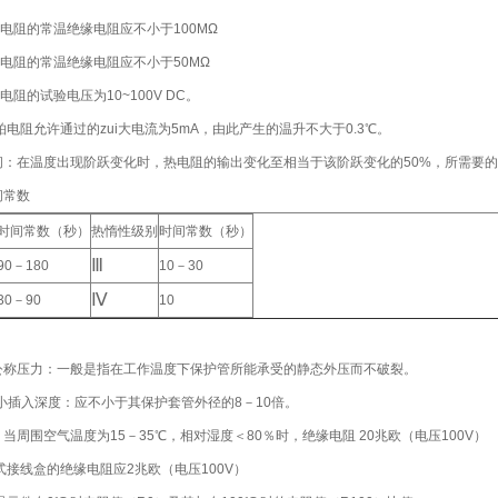
阻的常温绝缘电阻应不小于100MΩ
阻的常温绝缘电阻应不小于50MΩ
的试验电压为10~100V DC。
电阻允许通过的zui大电流为5mA，由此产生的温升不大于0.3℃。
：在温度出现阶跃变化时，热电阻的输出变化至相当于该阶跃变化的50%，所需要的时
常数
时间常数（秒）
热惰性级别
时间常数（秒）
Ⅲ
90－180
10－30
Ⅳ
30－90
10
称压力：一般是指在工作温度下保护管所能承受的静态外压而不破裂。
i小插入深度：应不小于其保护套管外径的8－10倍。
周围空气温度为15－35℃，相对湿度＜80％时，绝缘电阻 20兆欧（电压100V）
接线盒的绝缘电阻应2兆欧（电压100V）