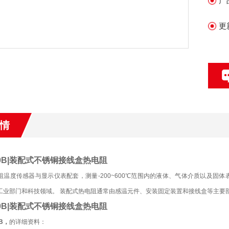
产
更
情
30B|装配式不锈铜接线盒热电阻
阻温度传感器与显示仪表配套，测量-200~600℃范围内的液体、气体介质以及固
工业部门和科技领域。 装配式热电阻通常由感温元件、安装固定装置和接线盒等主要
30B|装配式不锈铜接线盒热电阻
0B，
的详细资料：