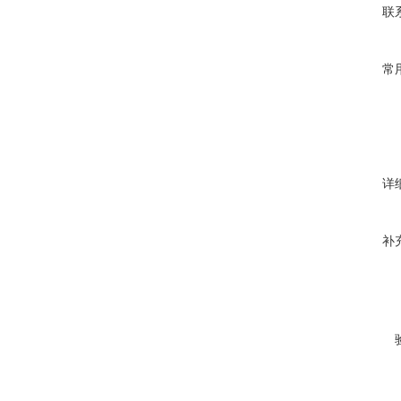
联
常
详
补