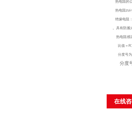
热电阻的公
热电阻zu
绝缘电阻：当
。具有防溅式
热电阻感温元
比值＝R1
分度号为Pt10
分度号为Cu
在线咨