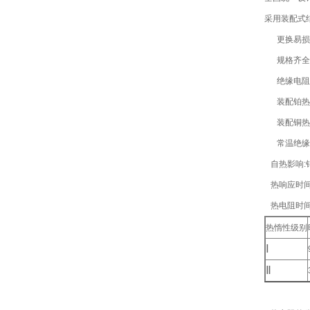
采用装配式
更换易损
规格齐全
绝缘电阻
装配铂热电
装配铜热电
常温绝缘电阻
自热影响:铂
热响应时间
热电阻时间
热惰性级别
Ⅰ
Ⅱ