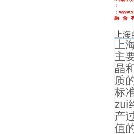
：
：
www.
融 合 
上海
上
主
晶
质
标
z
产
值